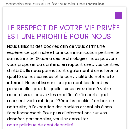
connaissent aussi un fort succès. Une
location
appartement avec parking Altkirch
constitue un
véritable avantage pour de nombreux ménages. Ce
critère peut faire la différence lors du choix d'une
LE RESPECT DE VOTRE VIE PRIVÉE
habitation.
EST UNE PRIORITÉ POUR NOUS
Nous utilisons des cookies afin de vous offrir une
expérience optimale et une communication pertinente
Quels types de logements
sur notre site. Grace à ces technologies, nous pouvons
vous proposer du contenu en rapport avec vos centres
trouve-t-on à Altkirch ?
d'intérêt. Ils nous permettent également d'améliorer la
qualité de nos services et la convivialité de notre site
internet. Nous utiliserons uniquement les données
L'offre locative à Altkirch
est variée. Les étudiants et
personnelles pour lesquelles vous avez donné votre
les personnes seules s'orientent souvent vers un
studio
accord. Vous pouvez les modifier à n'importe quel
à louer Altkirch
. D'autres privilégient une
location
moment via la rubrique ″Gérer les cookies″ en bas de
studio Altkirch centre
pour profiter des commodités
notre site, à l'exception des cookies essentiels à son
à proximité.
fonctionnement. Pour plus d'informations sur vos
données personnelles, veuillez consulter
Les couples recherchent fréquemment une
location T2
notre politique de confidentialité
.
Altkirch
ou un
appartement 2 pièces Altkirch