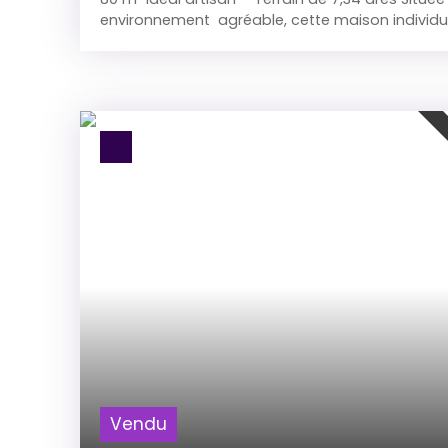
environnement agréable, cette maison individue
habitables offre de très beaux volumes et un fo
d'aménagement. La partie habitation se compo
principales, dont 4 chambres, permettant d'acc
une famille. Les espaces de vie sont lumineux e
nombreuses possibilités de rénovation et de per
atouts majeurs de cette propriété réside dans 
complet, particulièrement rare sur le marché. 
notamment : Un garage double permettant l
plusieurs véhicules. Un garage accolé à la mais
complète cet ensemble, offrant ainsi de multiple
artisans, entrepreneurs, collectionneurs ou ama
chaufferie, une cave ainsi que plusieurs espace
sur un terrain de 7,34 ares, cette propriété rep
rare pour les acquéreurs recherchant à la fois 
habitable et des dépendances adaptées à une a
ou à des besoins importants de stockage. Une
généreux, idéale pour concilier habitation familia
artisanale.
Vendu