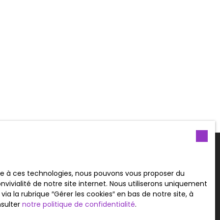
ies (agrandissement, rénovation,
. Idéale pour un projet familial ou un
al. 📞 Une visite s’impose !
ace à ces technologies, nous pouvons vous proposer du
lus aucun bien
vivialité de notre site internet. Nous utiliserons uniquement
à votre recherche !
 la rubrique ″Gérer les cookies″ en bas de notre site, à
nsulter
notre politique de confidentialité
.