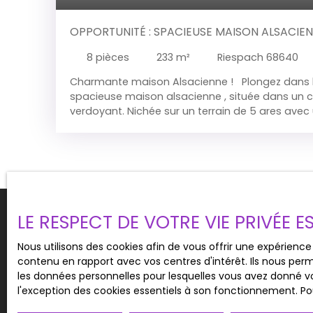
OPPORTUNITÉ : SPACIEUSE MAISON ALSACIEN
MANQUER !
8
pièces
233
m²
Riespach 68640
Charmante maison Alsacienne ! Plongez dans l'
spacieuse maison alsacienne , située dans un 
verdoyant. Nichée sur un terrain de 5 ares ave
de 1,40 ares, cette propriété vous offre un vérita
Descriptif de la Maison : Rez-de-chaussée : Un 
avec poêle à bois, idéal pour des soirées chale
ouverte de 22 m² avec coin repas, parfaite pou
moments en famille ou entre amis. Salle de bain
offrant confort et praticité. À l'étage :Trois c
de beaux volumes, prêtes à accueillir votre proj
LE RESPECT DE VOTRE VIE PRIVÉE 
aménagés partiellement d’une superficie exploi
de multiples possibilités pour créer un espace s
Nous utilisons des cookies afin de vous offrir une expérien
Vous ne trouvez pas
Annexe dans la partie réaménagée :Un vaste sé
contenu en rapport avec vos centres d'intérêt. Ils nous perm
terrasse, parfait pour des moments de détente en
la propriété de vos rêves ?
les données personnelles pour lesquelles vous avez donné vo
d'eau et une chambre à coucher, pour accueillir
l'exception des cookies essentiels à son fonctionnement. Pou
intimité. Le plus : profitez d'une installation de