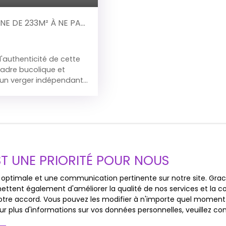
évolutive selon vos env
aménagements possibles)
NE DE 233M² À NE PAS
investissement patrimoni
authenticité de cette
cadre bucolique et
c un verger indépendant
ble havre de paix .
premier salon de 22 m²
ureuses. Grande cuisine
r partager des
s et w. c séparés,
hambres spacieuses, avec
et de vie. Combles
EST UNE PRIORITÉ POUR NOUS
table de 40 m², offrant
uivant vos envies.
ce optimale et une communication pertinente sur notre site. Gr
Ne manquez p
jour de 45 m² avec
ettent également d'améliorer la qualité de nos services et la con
 plein air. Une salle
correspondant 
tre accord. Vous pouvez les modifier à n'importe quel moment via
 vos invités en toute
r plus d'informations sur vos données personnelles, veuillez co
 panneaux