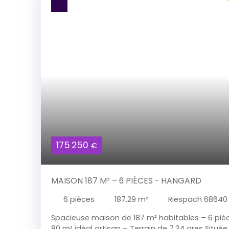
175 250
€
MAISON 187 M² – 6 PIÈCES - HANGARD
6
pièces
187.29
m²
Riespach 68640
Spacieuse maison de 187 m² habitables – 6 piè
80 m² idéal artisan – Terrain de 7,34 ares Situé