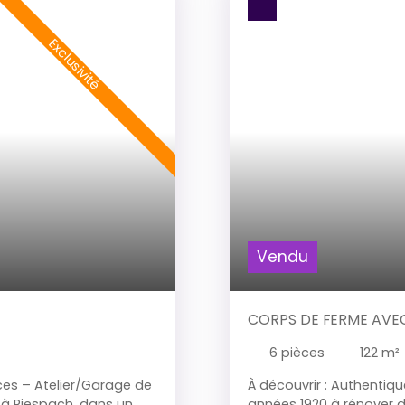
Exclusivité
Vendu
CORPS DE FERME AVEC
6
pièces
122
m²
ces – Atelier/Garage de
À découvrir : Authentiq
e à Riespach, dans un
années 1920 à rénover d