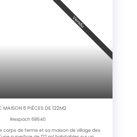
Vendu
 MAISON 6 PIÈCES DE 122M2
Riespach 68640
ue corps de ferme et sa maison de village des
'une superficie de 122 m² habitables sur un