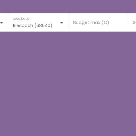
Localisation
Budget max (€)
S
Riespach (68640)