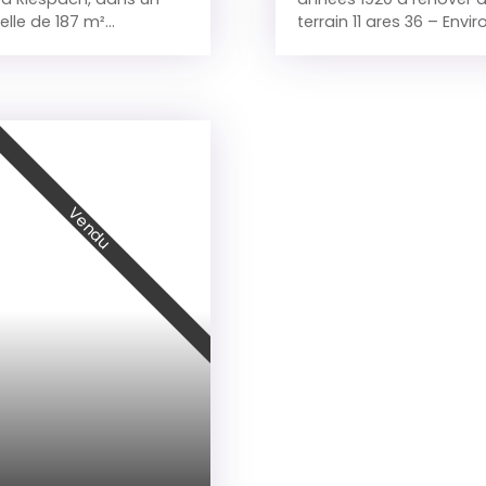
lle de 187 m²
terrain 11 ares 36 – En
rt potentiel
sundgauvien dans un qu
se de 6 pièces
caractère alliant espace
ueillir confortablement
dépendance) Le village,
t généreux, offrant de
privilégié grâce à ses as
sonnalisation. L'un des
son périscolaire et ses
son vaste sous-sol
restaurant…). 🏡 Descri
Celui-ci comprend
accueillante, offrant un
e stationnement de
lumineuse, pouvant êtr
Vendu
on 'environ 80 m2
conviviale. Salon / sal
s possibilités pour les
recevoir. Chambre de pl
teurs de bricolage. Une
bureau. Salle d’eau fonct
s de stockage. Édifiée
chambres aux volumes ag
résente une opportunité
famille. Grenier offra
une grande surface
(bureau, salle de jeux,
ctivité professionnelle
parfaite pour le stockage
 maison aux volumes
Grand terrain de 11 ares
le et activité
jardinage ou de nature.
atelier, garage, stock
Atouts du bien Charme d
potentiel de rénovatio