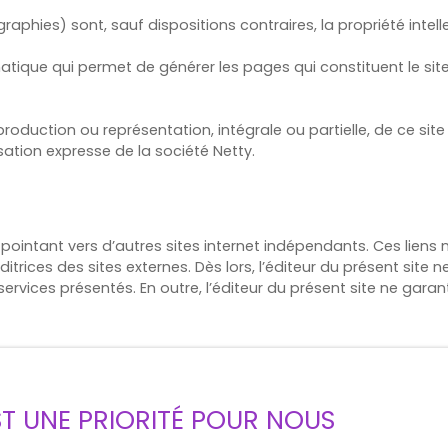
phies) sont, sauf dispositions contraires, la propriété intelle
atique qui permet de générer les pages qui constituent le site
production ou représentation, intégrale ou partielle, de ce sit
isation expresse de la société Netty.
, pointant vers d’autres sites internet indépendants. Ces lien
ditrices des sites externes. Dès lors, l’éditeur du présent site
 services présentés. En outre, l’éditeur du présent site ne gar
re engagée en cas de force majeure ou de faits indépendants d
EST UNE PRIORITÉ POUR NOUS