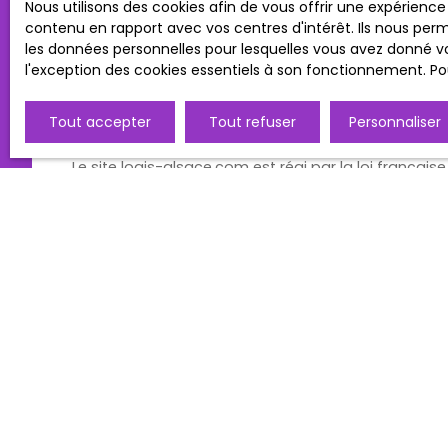
Modifications des mentions lég
Nous utilisons des cookies afin de vous offrir une expérien
contenu en rapport avec vos centres d'intérêt. Ils nous perm
les données personnelles pour lesquelles vous avez donné vo
L’éditeur se réserve le droit de modifier, librement 
l'exception des cookies essentiels à son fonctionnement. Pou
vigueur.
Loi applicable
Tout accepter
Tout refuser
Personnaliser
Le site logis-alsace.com est régi par la loi française
JE RECHERCHE UN BIEN
Location studio Altkirch (68130)