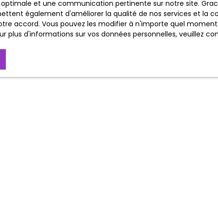
ales
ce optimale et une communication pertinente sur notre site. Gr
ettent également d'améliorer la qualité de nos services et la con
tre accord. Vous pouvez les modifier à n'importe quel moment via
et à tout moment, les mentions légales du site. L’utilisation du
r plus d'informations sur vos données personnelles, veuillez co
.
JE SUIS PROPRIÉTAIRE
Estimez votre bien