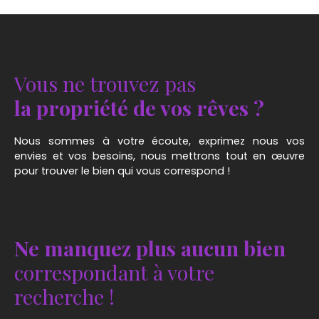
Caractéristiques principales : Pièce de vie de 10,17
m² : Un espace convivial, parfait pour vos
moments de détente. Cuisine : Intégrée à la pièce
de vie, équipée pour répondre à vos besoins
quotidiens. Salle d'eau avec w. c : Une salle d'eau
Vous ne trouvez pas
pratique et bien aménagée pour votre confort. Ne
manquez pas cette opportunité unique de vivre
la propriété de vos rêves ?
au cœur d'Altkirch. Ce studio est parfait pour ceux
qui cherchent à s'installer dans un cadre
Nous sommes à votre écoute, exprimez nous vos
dynamique et pratique. Contactez-nous dès
envies et vos besoins, nous mettrons tout en œuvre
aujourd'hui pour organiser une visite !
pour trouver le bien qui vous correspond !
Ne manquez plus aucun bien
correspondant à votre
recherche !