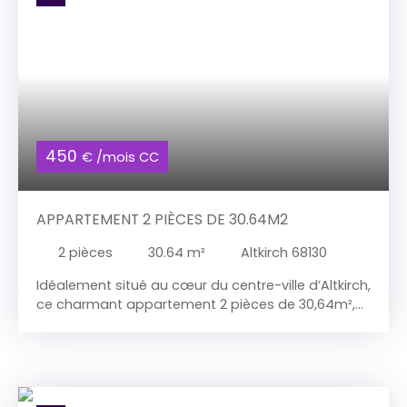
une séparation naturelle entre les espaces de vie
et de nuit, pour un confort optimal au quotidien.
Un bien idéal pour profiter d'un cadre de vie
pratique et agréable.
450
€ /mois CC
APPARTEMENT 2 PIÈCES DE 30.64M2
2
pièces
30.64
m²
Altkirch 68130
Idéalement situé au cœur du centre-ville d’Altkirch,
ce charmant appartement 2 pièces de 30,64m²,
entièrement rénové en 2024, vous séduira par son
confort moderne et son agencement optimisé. Il
se compose de : Un séjour lumineux de 12,82 m²,
offrant un espace de vie agréable et convivial
;Une chambre confortable, idéale pour des nuits