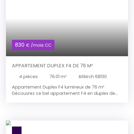
830
€ /mois CC
APPARTEMENT DUPLEX F4 DE 76 M²
4
pièces
76.01
m²
Altkirch 68130
Appartement Duplex F4 lumineux de 76 m²
Découvrez ce bel appartement F4 en duplex de
76,01 m², situé au 2ᵉ étage d'une résidence de 3
niveaux. Luminosité, espace et fonctionnalité sont
au rendez-vous avec un agréable séjour de 23 m²,
une cuisine équipée, deux chambres confortables,
une salle de bains moderne et un WC
indépendant. Son agencement en duplex offre