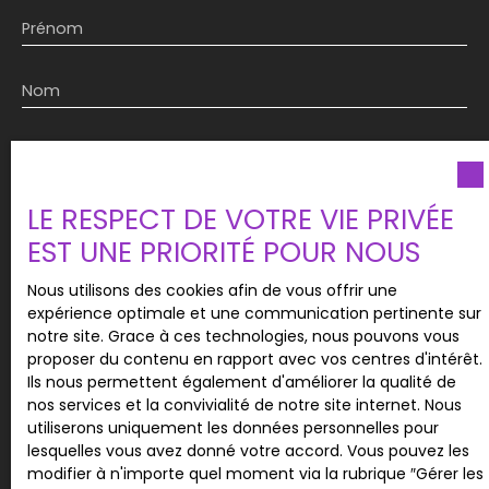
Prénom
Nom
Email
Type d'offre
LE RESPECT DE VOTRE VIE PRIVÉE
Location
EST UNE PRIORITÉ POUR NOUS
Type de bien
Appartement
Nous utilisons des cookies afin de vous offrir une
expérience optimale et une communication pertinente sur
notre site. Grace à ces technologies, nous pouvons vous
Localisation
proposer du contenu en rapport avec vos centres d'intérêt.
Ils nous permettent également d'améliorer la qualité de
Loyer max (€/mois)
nos services et la convivialité de notre site internet. Nous
utiliserons uniquement les données personnelles pour
lesquelles vous avez donné votre accord. Vous pouvez les
Surface min (m²)
modifier à n'importe quel moment via la rubrique ″Gérer les