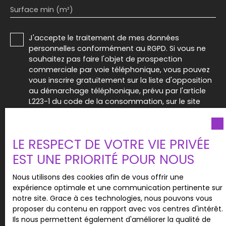
Surface min (m²)
J'accepte le traitement de mes données
personnelles conformément au RGPD. Si vous ne
souhaitez pas faire l'objet de prospection
commerciale par voie téléphonique, vous pouvez
vous inscrire gratuitement sur la liste d'opposition
au démarchage téléphonique, prévu par l'article
L223-1 du code de la consommation, sur le site
Internet www.bloctel.gouv.fr ou par courrier
adressé à :
LE RESPECT DE VOTRE VIE PRIVÉE
Société Worldline, Service Bloctel, CS 61311, 41013
BLOIS CEDEX.
EST UNE PRIORITÉ POUR NOUS
Pour en savoir plus sur le traitement de vos
Nous utilisons des cookies afin de vous offrir une
données personnelles, veuillez consulter notre
expérience optimale et une communication pertinente sur
politique de confidentialité
.
notre site. Grace à ces technologies, nous pouvons vous
proposer du contenu en rapport avec vos centres d'intérêt.
Ils nous permettent également d'améliorer la qualité de