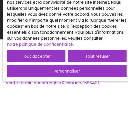
nos services et la convivialité de notre site internet. Nous
Recevoir des annonces
utiliserons uniquement les données personnelles pour
lesquelles vous avez donné votre accord. Vous pouvez les
modifier à n'importe quel moment via la rubrique ″Gérer les
cookies″ en bas de notre site, à l'exception des cookies
essentiels à son fonctionnement. Pour plus d'informations
sur vos données personnelles, veuillez consulter
notre politique de confidentialité
.
Tout accepter
Tout refuser
JE RECHERCHE UN BIEN
Personnaliser
Location studio Altkirch (68130)
Vente terrain constructible Riespach (68640)
Vente appartement Ballersdorf (68210)
Vente appartement Altkirch (68130)
Vente maison individuelle Fulleren (68210)
Vente maison individuelle Saint-Bernard (68720)