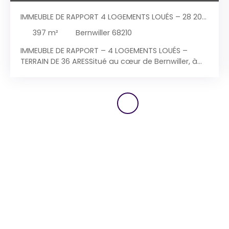
IMMEUBLE DE RAPPORT 4 LOGEMENTS LOUÉS – 28 200
€/AN – TERRAIN 36 ARES
397
m²
Bernwiller 68210
IMMEUBLE DE RAPPORT – 4 LOGEMENTS LOUÉS –
TERRAIN DE 36 ARESSitué au cœur de Bernwiller, à
proximité immédiate des principaux axes routiers
et à moins de 15 minutes d'Altkirch, cet ensemble
immobilier constitue une opportunité patrimoniale
rare offrant des revenus locatifs immédiats et un
fort potentiel de valorisation. Composition de
l'ensembleL'immeuble développe une surface
totale d'environ 397 m² et se compose de :
Maison principale Appartement F3 de 92 m² au
rez-de-chausséeAppartement F6 de 152 m² à
l'étageDépendance / Grange
réhabilitéeAppartement F3 de 56 m²Appartement
F4 de 97 m²L'ensemble est actuellement loué et
génère un revenu locatif annuel de 28 200 € hors
charges. Potentiel de développementL'étage
supérieur de la grange dispose encore