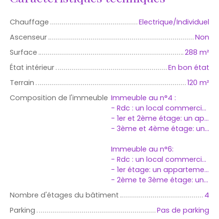
Chauffage
Electrique/Individuel
Ascenseur
Non
Surface
288
m²
État intérieur
En bon état
Terrain
120
m²
Composition de l'immeuble
Immeuble au n°4 :
- Rdc : un local commercial de 40 m2
- 1er et 2ème étage: un appartement 3 pièces en duplex de 72m2.
- 3ème et 4ème étage: un appartement 2 pièces en duplex de 39m2 avec terrasse.
Immeuble au n°6:
- Rdc : un local commercial de 44.16m2
- 1er étage: un appartement 2 pièces de 42.85m2
- 2ème te 3ème étage: un appartement 2 pièces en duplex de 49.82m2
Nombre d'étages du bâtiment
4
Parking
Pas de parking