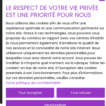
vous inscrire gratuitement sur la liste d'opposition
LE RESPECT DE VOTRE VIE PRIVÉE
au démarchage téléphonique, prévu par l'article
L223-1 du code de la consommation, sur le site
EST UNE PRIORITÉ POUR NOUS
Internet www.bloctel.gouv.fr ou par courrier
adressé à :
Nous utilisons des cookies afin de vous offrir une
expérience optimale et une communication pertinente sur
Société Worldline, Service Bloctel, CS 61311, 41013
notre site. Grace à ces technologies, nous pouvons vous
BLOIS CEDEX.
proposer du contenu en rapport avec vos centres d'intérêt.
Ils nous permettent également d'améliorer la qualité de
Pour en savoir plus sur le traitement de vos
nos services et la convivialité de notre site internet. Nous
données personnelles, veuillez consulter notre
utiliserons uniquement les données personnelles pour
politique de confidentialité
.
lesquelles vous avez donné votre accord. Vous pouvez les
modifier à n'importe quel moment via la rubrique ″Gérer les
cookies″ en bas de notre site, à l'exception des cookies
essentiels à son fonctionnement. Pour plus d'informations
Recevoir des annonces
sur vos données personnelles, veuillez consulter
notre politique de confidentialité
.
Tout accepter
Tout refuser
Personnaliser