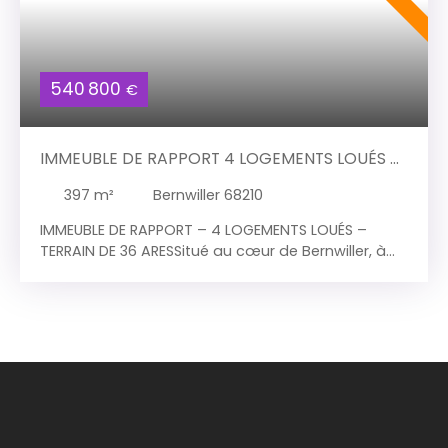
540 800
€
IMMEUBLE DE RAPPORT 4 LOGEMENTS LOUÉS –
28 200 €/AN – TERRAIN 36 ARES
397
m²
Bernwiller 68210
IMMEUBLE DE RAPPORT – 4 LOGEMENTS LOUÉS –
TERRAIN DE 36 ARESSitué au cœur de Bernwiller, à
proximité immédiate des principaux axes routiers
et à moins de 15 minutes d'Altkirch, cet ensemble
immobilier constitue une opportunité patrimoniale
rare offrant des revenus locatifs immédiats et un
fort potentiel de valorisation. Composition de
l'ensembleL'immeuble développe une surface
totale d'environ 397 m² et se compose de :
Maison principale Appartement F3 de 92 m² au
rez-de-chausséeAppartement F6 de 152 m² à