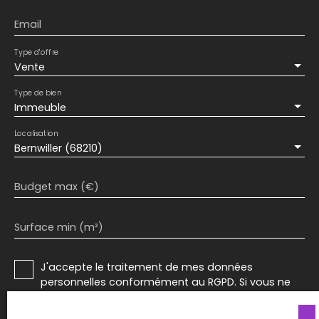
demande.
Email
Type d'offre
Vente
Type de bien
Immeuble
Localisation
Bernwiller (68210)
Budget max (€)
Surface min (m²)
J'accepte le traitement de mes données
personnelles conformément au RGPD. Si vous ne
souhaitez pas faire l'objet de prospection
commerciale par voie téléphonique, vous pouvez