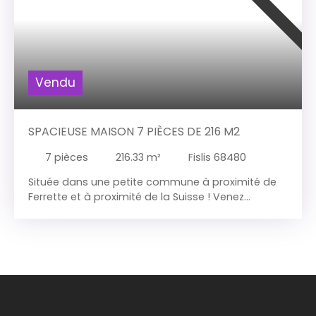
Vendu
SPACIEUSE MAISON 7 PIÈCES DE 216 M2
7
pièces
216.33
m²
Fislis 68480
Située dans une petite commune à proximité de
Ferrette et à proximité de la Suisse ! Venez
découvrir cette charmante et spacieuse maison
de 216. 33m2 construite sur un terrain de 8. 98 ares
, rénovée il y a une quinzaine d'années, elle est
scindée en 2 logements avec deux entrées
séparées. -1er logement comprenant au rez-de-
chaussée un salon-salle à manger de 30m2, une
cuisine équipée indépendante, une salle de bains
et un w. c séparé. L'espace nuit à l'étage avec 3