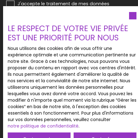
J'accepte le traitement de mes données
personnelles conformément au RGPD. Si vous ne
souhaitez pas faire l'objet de prospection
commerciale par voie téléphonique, vous pouvez
LE RESPECT DE VOTRE VIE PRIVÉE
vous inscrire gratuitement sur la liste d'opposition
EST UNE PRIORITÉ POUR NOUS
au démarchage téléphonique, prévu par l'article
L223-1 du code de la consommation, sur le site
Nous utilisons des cookies afin de vous offrir une
Internet www.bloctel.gouv.fr ou par courrier
expérience optimale et une communication pertinente sur
adressé à :
notre site. Grace à ces technologies, nous pouvons vous
proposer du contenu en rapport avec vos centres d'intérêt.
Société Worldline, Service Bloctel, CS 61311, 41013
Ils nous permettent également d'améliorer la qualité de
BLOIS CEDEX.
nos services et la convivialité de notre site internet. Nous
utiliserons uniquement les données personnelles pour
Pour en savoir plus sur le traitement de vos
lesquelles vous avez donné votre accord. Vous pouvez les
données personnelles, veuillez consulter notre
modifier à n'importe quel moment via la rubrique ″Gérer les
politique de confidentialité
.
cookies″ en bas de notre site, à l'exception des cookies
essentiels à son fonctionnement. Pour plus d'informations
sur vos données personnelles, veuillez consulter
notre politique de confidentialité
.
Recevoir des annonces