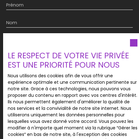
Prénom
un cadre paisible. Laissez libre cours à votre
imagination pour transformer cette propriété en
un lieu unique et chaleureux. Ne manquez pas
Nom
cette opportunité rare et contactez-nous dès
maintenant pour organiser une visite !
Email
LE RESPECT DE VOTRE VIE PRIVÉE
Type d'offre
Vente
EST UNE PRIORITÉ POUR NOUS
Type de bien
Nous utilisons des cookies afin de vous offrir une
Maison
expérience optimale et une communication pertinente sur
notre site. Grace à ces technologies, nous pouvons vous
Localisation
Riespach (68640)
proposer du contenu en rapport avec vos centres d'intérêt.
Ils nous permettent également d'améliorer la qualité de
nos services et la convivialité de notre site internet. Nous
Budget max (€)
utiliserons uniquement les données personnelles pour
lesquelles vous avez donné votre accord. Vous pouvez les
modifier à n'importe quel moment via la rubrique ″Gérer les
Surface min (m²)
cookies″ en bas de notre site, à l'exception des cookies