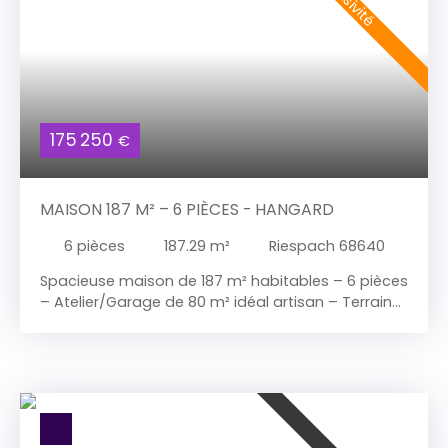
175 250
€
MAISON 187 M² – 6 PIÈCES - HANGARD
6
pièces
187.29
m²
Riespach 68640
Spacieuse maison de 187 m² habitables – 6 pièces
– Atelier/Garage de 80 m² idéal artisan – Terrain
de 7,34 ares Située à Riespach, dans un
environnement agréable, cette maison
individuelle de 187 m² habitables offre de très
beaux volumes et un fort potentiel
d'aménagement. La partie habitation se
compose de 6 pièces principales, dont 4